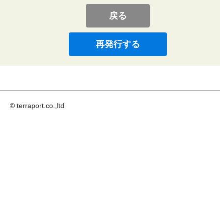
戻る
© terraport.co.,ltd