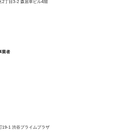
区2丁目3-2 森居幸ビル4階
事業者
町19-1 渋谷プライムプラザ