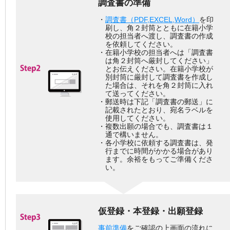
調査書の準備
・
調査書（PDF,EXCEL,Word）
を印
刷し、角２封筒とともに在籍小学
校の担当者へ渡し、調査書の作成
を依頼してください。
・在籍小学校の担当者へは「調査書
は角２封筒へ厳封してください」
とお伝えください。在籍小学校が
別封筒に厳封して調査書を作成し
た場合は、それを角２封筒に入れ
て送ってください。
・郵送時は下記「調査書の郵送」に
記載されたとおり、宛名ラベルを
使用してください。
・複数出願の場合でも、調査書は１
通で構いません。
・各小学校に依頼する調査書は、発
行までに時間がかかる場合があり
ます。余裕をもってご準備くださ
い。
仮登録・本登録・出願登録
事前準備
をご確認の上画面の流れに