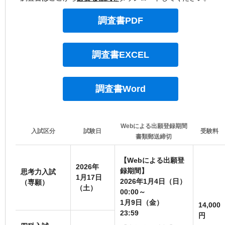
調査書PDF
調査書EXCEL
調査書Word
Webによる出願登録期間
入試区分
試験日
受験料
書類郵送締切
【Webによる出願登
2026年
録期間】
思考力入試
1月17日
2026年1月4日（日）
（専願）
（土）
00:00～
1月9日（金）
14,000
23:59
円