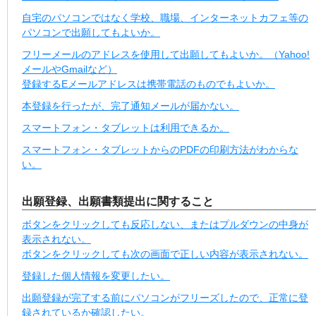
自宅のパソコンではなく学校、職場、インターネットカフェ等の
パソコンで出願してもよいか。
フリーメールのアドレスを使用して出願してもよいか。（Yahoo!
メールやGmailなど）
登録するEメールアドレスは携帯電話のものでもよいか。
本登録を行ったが、完了通知メールが届かない。
スマートフォン・タブレットは利用できるか。
スマートフォン・タブレットからのPDFの印刷方法がわからな
い。
出願登録、出願書類提出に関すること
ボタンをクリックしても反応しない、またはプルダウンの中身が
表示されない。
ボタンをクリックしても次の画面で正しい内容が表示されない。
登録した個人情報を変更したい。
出願登録が完了する前にパソコンがフリーズしたので、正常に登
録されているか確認したい。