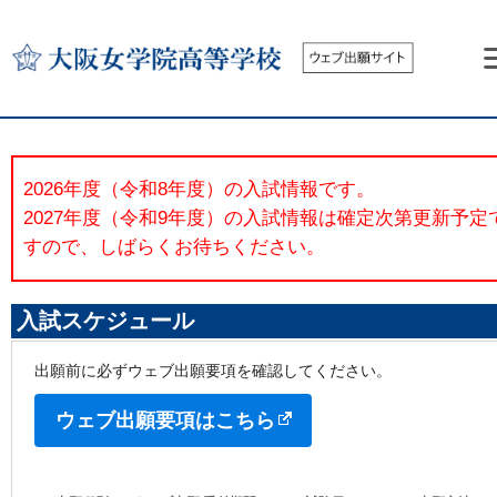
トップページ
入試スケジュール
出願の流れ
事前準備
2026年度（令和8年度）の入試情報です。

入学検定料のお支払い
2027年度（令和9年度）の入試情報は確定次第更新予定
書類の郵送
よくあるご質問
すので、しばらくお待ちください。
お問い合わせ
入試スケジュール
出願前に必ずウェブ出願要項を確認してください。
ウェブ出願要項はこちら